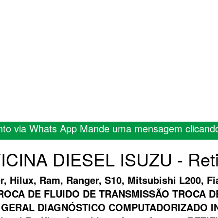
nto via Whats App Mande uma mensagem clicand
ICINA DIESEL ISUZU - Retif
er, Hilux, Ram, Ranger, S10, Mitsubishi L200, 
A TROCA DE FLUIDO DE TRANSMISSÃO TROCA 
 GERAL DIAGNÓSTICO COMPUTADORIZADO INJ