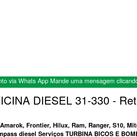
nto via Whats App Mande uma mensagem clicand
FICINA DIESEL 31-330 - Ret
 Amarok, Frontier, Hilux, Ram, Ranger, S10, Mit
ompass diesel Serviços TURBINA BICOS E B