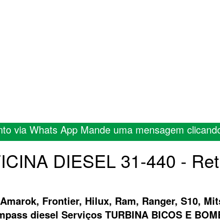
nto via Whats App Mande uma mensagem clicand
FICINA DIESEL 31-440 - Ret
 Amarok, Frontier, Hilux, Ram, Ranger, S10, Mit
ompass diesel Serviços TURBINA BICOS E B