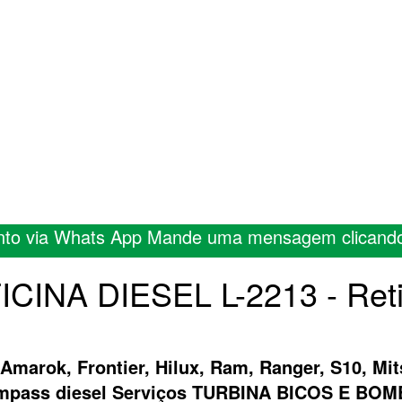
nto via Whats App Mande uma mensagem clicand
FICINA DIESEL L-2213 - Ret
 Amarok, Frontier, Hilux, Ram, Ranger, S10, Mit
ompass diesel Serviços TURBINA BICOS E B