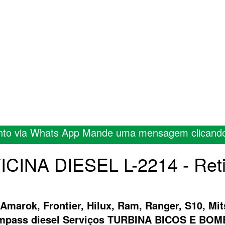
nto via Whats App Mande uma mensagem clicand
FICINA DIESEL L-2214 - Ret
 Amarok, Frontier, Hilux, Ram, Ranger, S10, Mit
ompass diesel Serviços TURBINA BICOS E B