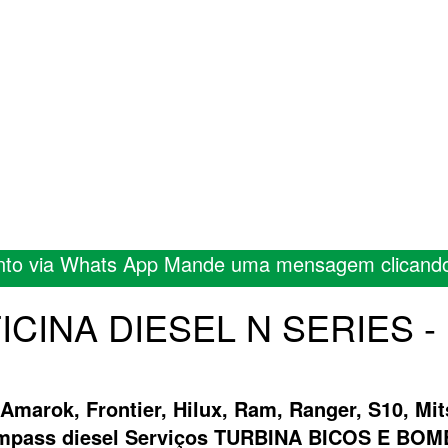
nto via Whats App Mande uma mensagem clicand
FICINA DIESEL N SERIES - 
 Amarok, Frontier, Hilux, Ram, Ranger, S10, Mit
ompass diesel Serviços TURBINA BICOS E B