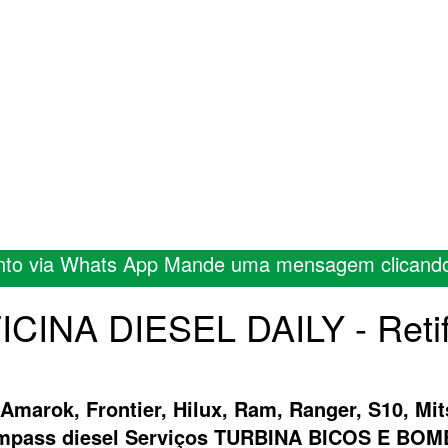
nto via Whats App Mande uma mensagem clicand
FICINA DIESEL DAILY - Reti
 Amarok, Frontier, Hilux, Ram, Ranger, S10, Mit
ompass diesel Serviços TURBINA BICOS E B