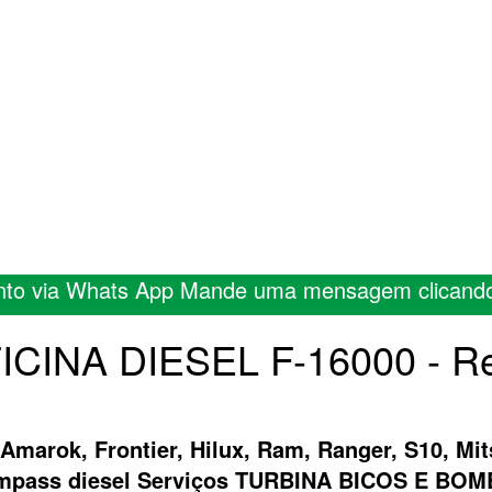
nto via Whats App Mande uma mensagem clicand
FICINA DIESEL F-16000 - Re
 Amarok, Frontier, Hilux, Ram, Ranger, S10, Mit
ompass diesel Serviços TURBINA BICOS E B