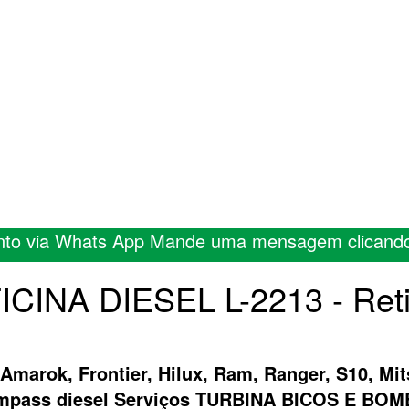
nto via Whats App Mande uma mensagem clicand
ICINA DIESEL L-2213 - Ret
 Amarok, Frontier, Hilux, Ram, Ranger, S10, Mit
ompass diesel Serviços TURBINA BICOS E B